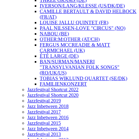
THREE GRAMS (DE)
IVERSON/LANG/KLESSE (US/DK/DE)
CAMILLE BERTAULT & DAVID HELBOCK
(FR/AT)
LOUISE JALLU QUINTET (FR)
PAAL NILSSEN-LOVE "CIRCUS" (NO)
NABOU (BE)
OTHER:M:OTHER (AT/CH)
FERGUS MCCREADIE & MATT
CARMICHAEL (UK)
ÉTÉ LARGE (DE)
BAN/SURMAN/MANERI
"TRANSYLVANIAN FOLK SONGS"
(RO/UK/US)
TOBIAS WIKLUND QUARTET (SE/DK)
FAMILIENKONZERT
Jazzfestival Shortcut 2022
Jazzfestival Shortcut 2020
Jazzfestival 2019
Jazz Inbetween 2018
Jazzfestival 2017
Jazz Inbetween 2016
Jazzfestival 2015
Jazz Inbetween 2014
Jazzfestival 2013