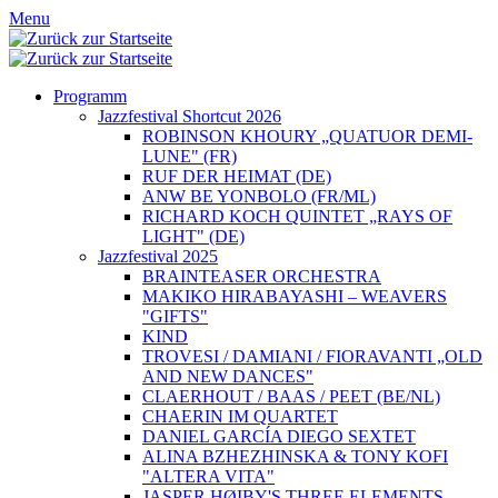
Menu
Programm
Jazzfestival Shortcut 2026
ROBINSON KHOURY „QUATUOR DEMI-
LUNE" (FR)
RUF DER HEIMAT (DE)
ANW BE YONBOLO (FR/ML)
RICHARD KOCH QUINTET „RAYS OF
LIGHT" (DE)
Jazzfestival 2025
BRAINTEASER ORCHESTRA
MAKIKO HIRABAYASHI – WEAVERS
"GIFTS"
KIND
TROVESI / DAMIANI / FIORAVANTI „OLD
AND NEW DANCES"
CLAERHOUT / BAAS / PEET (BE/NL)
CHAERIN IM QUARTET
DANIEL GARCÍA DIEGO SEXTET
ALINA BZHEZHINSKA & TONY KOFI
"ALTERA VITA"
JASPER HØIBY'S THREE ELEMENTS