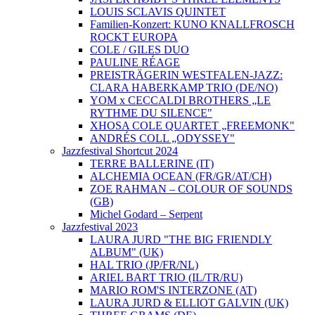
LOUIS SCLAVIS QUINTET
Familien-Konzert: KUNO KNALLFROSCH
ROCKT EUROPA
COLE / GILES DUO
PAULINE RÉAGE
PREISTRÄGERIN WESTFALEN-JAZZ:
CLARA HABERKAMP TRIO (DE/NO)
YOM x CECCALDI BROTHERS „LE
RYTHME DU SILENCE"
XHOSA COLE QUARTET „FREEMONK"
ANDRÉS COLL „ODYSSEY"
Jazzfestival Shortcut 2024
TERRE BALLERINE (IT)
ALCHEMIA OCEAN (FR/GR/AT/CH)
ZOE RAHMAN – COLOUR OF SOUNDS
(GB)
Michel Godard – Serpent
Jazzfestival 2023
LAURA JURD "THE BIG FRIENDLY
ALBUM" (UK)
HAL TRIO (JP/FR/NL)
ARIEL BART TRIO (IL/TR/RU)
MARIO ROM'S INTERZONE (AT)
LAURA JURD & ELLIOT GALVIN (UK)