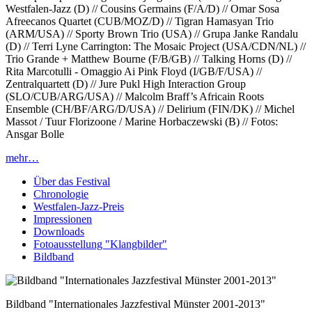
Westfalen-Jazz (D) // Cousins Germains (F/A/D) // Omar Sosa
Afreecanos Quartet (CUB/MOZ/D) // Tigran Hamasyan Trio
(ARM/USA) // Sporty Brown Trio (USA) // Grupa Janke Randalu
(D) // Terri Lyne Carrington: The Mosaic Project (USA/CDN/NL) //
Trio Grande + Matthew Bourne (F/B/GB) // Talking Horns (D) //
Rita Marcotulli - Omaggio Ai Pink Floyd (I/GB/F/USA) //
Zentralquartett (D) // Jure Pukl High Interaction Group
(SLO/CUB/ARG/USA) // Malcolm Braff’s Africain Roots
Ensemble (CH/BF/ARG/D/USA) // Delirium (FIN/DK) // Michel
Massot / Tuur Florizoone / Marine Horbaczewski (B) // Fotos:
Ansgar Bolle
mehr…
Über das Festival
Chronologie
Westfalen-Jazz-Preis
Impressionen
Downloads
Fotoausstellung "Klangbilder"
Bildband
Bildband "Internationales Jazzfestival Münster 2001-2013"