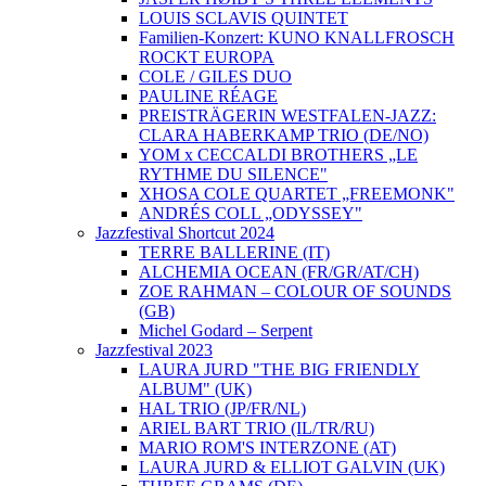
LOUIS SCLAVIS QUINTET
Familien-Konzert: KUNO KNALLFROSCH
ROCKT EUROPA
COLE / GILES DUO
PAULINE RÉAGE
PREISTRÄGERIN WESTFALEN-JAZZ:
CLARA HABERKAMP TRIO (DE/NO)
YOM x CECCALDI BROTHERS „LE
RYTHME DU SILENCE"
XHOSA COLE QUARTET „FREEMONK"
ANDRÉS COLL „ODYSSEY"
Jazzfestival Shortcut 2024
TERRE BALLERINE (IT)
ALCHEMIA OCEAN (FR/GR/AT/CH)
ZOE RAHMAN – COLOUR OF SOUNDS
(GB)
Michel Godard – Serpent
Jazzfestival 2023
LAURA JURD "THE BIG FRIENDLY
ALBUM" (UK)
HAL TRIO (JP/FR/NL)
ARIEL BART TRIO (IL/TR/RU)
MARIO ROM'S INTERZONE (AT)
LAURA JURD & ELLIOT GALVIN (UK)