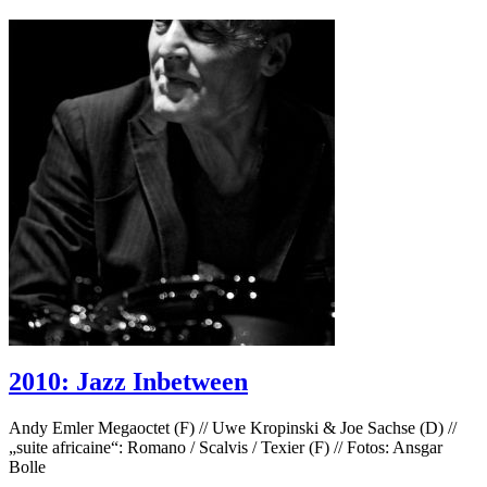
2010: Jazz Inbetween
Andy Emler Megaoctet (F) // Uwe Kropinski & Joe Sachse (D) //
„suite africaine“: Romano / Scalvis / Texier (F) // Fotos: Ansgar
Bolle