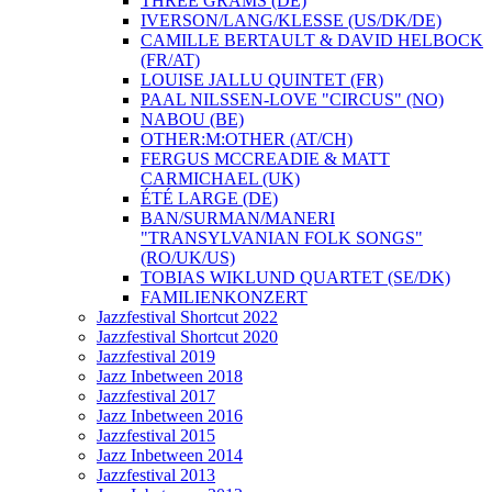
THREE GRAMS (DE)
IVERSON/LANG/KLESSE (US/DK/DE)
CAMILLE BERTAULT & DAVID HELBOCK
(FR/AT)
LOUISE JALLU QUINTET (FR)
PAAL NILSSEN-LOVE "CIRCUS" (NO)
NABOU (BE)
OTHER:M:OTHER (AT/CH)
FERGUS MCCREADIE & MATT
CARMICHAEL (UK)
ÉTÉ LARGE (DE)
BAN/SURMAN/MANERI
"TRANSYLVANIAN FOLK SONGS"
(RO/UK/US)
TOBIAS WIKLUND QUARTET (SE/DK)
FAMILIENKONZERT
Jazzfestival Shortcut 2022
Jazzfestival Shortcut 2020
Jazzfestival 2019
Jazz Inbetween 2018
Jazzfestival 2017
Jazz Inbetween 2016
Jazzfestival 2015
Jazz Inbetween 2014
Jazzfestival 2013