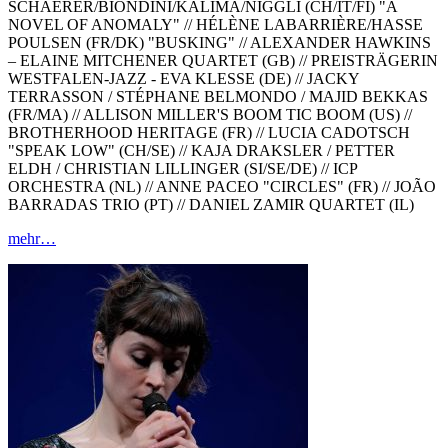
SCHAERER/BIONDINI/KALIMA/NIGGLI (CH/IT/FI) "A
NOVEL OF ANOMALY" // HÉLÈNE LABARRIÈRE/HASSE
POULSEN (FR/DK) "BUSKING" // ALEXANDER HAWKINS
– ELAINE MITCHENER QUARTET (GB) // PREISTRÄGERIN
WESTFALEN-JAZZ - EVA KLESSE (DE) // JACKY
TERRASSON / STÉPHANE BELMONDO / MAJID BEKKAS
(FR/MA) // ALLISON MILLER'S BOOM TIC BOOM (US) //
BROTHERHOOD HERITAGE (FR) // LUCIA CADOTSCH
"SPEAK LOW" (CH/SE) // KAJA DRAKSLER / PETTER
ELDH / CHRISTIAN LILLINGER (SI/SE/DE) // ICP
ORCHESTRA (NL) // ANNE PACEO "CIRCLES" (FR) // JOÃO
BARRADAS TRIO (PT) // DANIEL ZAMIR QUARTET (IL)
mehr…