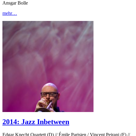
Ansgar Bolle
mehr…
2014: Jazz Inbetween
Edgar Knecht Quartett (D) // Émile Parisien / Vincent Peirani (F) //