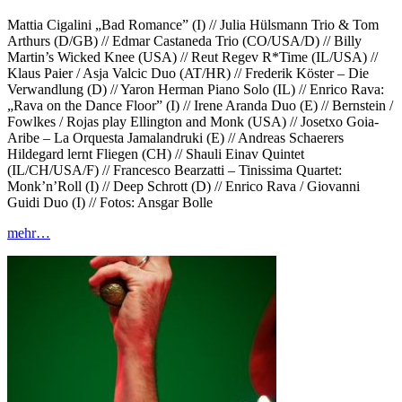
Mattia Cigalini „Bad Romance” (I) // Julia Hülsmann Trio & Tom
Arthurs (D/GB) // Edmar Castaneda Trio (CO/USA/D) // Billy
Martin’s Wicked Knee (USA) // Reut Regev R*Time (IL/USA) //
Klaus Paier / Asja Valcic Duo (AT/HR) // Frederik Köster – Die
Verwandlung (D) // Yaron Herman Piano Solo (IL) // Enrico Rava:
„Rava on the Dance Floor” (I) // Irene Aranda Duo (E) // Bernstein /
Fowlkes / Rojas play Ellington and Monk (USA) // Josetxo Goia-
Aribe – La Orquesta Jamalandruki (E) // Andreas Schaerers
Hildegard lernt Fliegen (CH) // Shauli Einav Quintet
(IL/CH/USA/F) // Francesco Bearzatti – Tinissima Quartet:
Monk’n’Roll (I) // Deep Schrott (D) // Enrico Rava / Giovanni
Guidi Duo (I) // Fotos: Ansgar Bolle
mehr…