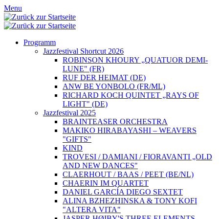
Menu
Programm
Jazzfestival Shortcut 2026
ROBINSON KHOURY „QUATUOR DEMI-
LUNE" (FR)
RUF DER HEIMAT (DE)
ANW BE YONBOLO (FR/ML)
RICHARD KOCH QUINTET „RAYS OF
LIGHT" (DE)
Jazzfestival 2025
BRAINTEASER ORCHESTRA
MAKIKO HIRABAYASHI – WEAVERS
"GIFTS"
KIND
TROVESI / DAMIANI / FIORAVANTI „OLD
AND NEW DANCES"
CLAERHOUT / BAAS / PEET (BE/NL)
CHAERIN IM QUARTET
DANIEL GARCÍA DIEGO SEXTET
ALINA BZHEZHINSKA & TONY KOFI
"ALTERA VITA"
JASPER HØIBY'S THREE ELEMENTS