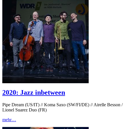
2020: Jazz inbetween
Pipe Dream (US/IT) // Koma Saxo (SW/FI/DE) // Airelle Besson /
Lionel Suarez Duo (FR)
mehr…