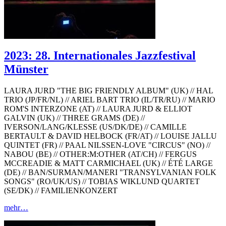
2023: 28. Internationales Jazzfestival
Münster
LAURA JURD "THE BIG FRIENDLY ALBUM" (UK) // HAL
TRIO (JP/FR/NL) // ARIEL BART TRIO (IL/TR/RU) // MARIO
ROM'S INTERZONE (AT) // LAURA JURD & ELLIOT
GALVIN (UK) // THREE GRAMS (DE) //
IVERSON/LANG/KLESSE (US/DK/DE) // CAMILLE
BERTAULT & DAVID HELBOCK (FR/AT) // LOUISE JALLU
QUINTET (FR) // PAAL NILSSEN-LOVE "CIRCUS" (NO) //
NABOU (BE) // OTHER:M:OTHER (AT/CH) // FERGUS
MCCREADIE & MATT CARMICHAEL (UK) // ÉTÉ LARGE
(DE) // BAN/SURMAN/MANERI "TRANSYLVANIAN FOLK
SONGS" (RO/UK/US) // TOBIAS WIKLUND QUARTET
(SE/DK) // FAMILIENKONZERT
mehr…