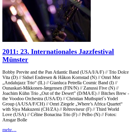
2011: 23. Internationales Jazzfestival
Münster
Bobby Previte and the Pan Atlantic Band (USA/I/A/F) // Trio Dolce
Vita (D) // Sidsel Endresen & Håkon Kornstad (N) // Omri Mor
„Andalujazz Trio“ (IL) // Gianluca Petrella Cosmic Band (I) //
Ounaskari-Mikkonen-Jørgensen (FIN/N) // Zanussi Five (N) //
Joachim Kühn Trio „Out of the Desert” (D/MA/E) // Bitches Brew -
the Voodoo Orchestra (USA/D) // Christian Muthspiel´s Yodel
Group (A/USA/F/CH) // Omri Ziegele „Where’s Africa Quartet“
with Siya Makuzeni (CH/ZA) // Rétroviseur (F) // Third World
Love (USA) // Céline Bonacina Trio (F) // Pelbo (N) // Fotos:
Ansgar Bolle
mehr…