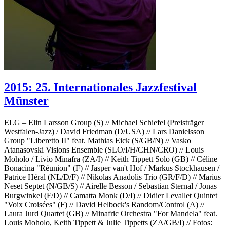
2015: 25. Internationales Jazzfestival
Münster
ELG – Elin Larsson Group (S) // Michael Schiefel (Preisträger
Westfalen-Jazz) / David Friedman (D/USA) // Lars Danielsson
Group "Liberetto II" feat. Mathias Eick (S/GB/N) // Vasko
Atanasovski Visions Ensemble (SLO/I/H/CHN/CRO) // Louis
Moholo / Livio Minafra (ZA/I) // Keith Tippett Solo (GB) // Céline
Bonacina "Réunion" (F) // Jasper van't Hof / Markus Stockhausen /
Patrice Héral (NL/D/F) // Nikolas Anadolis Trio (GR/F/D) // Marius
Neset Septet (N/GB/S) // Airelle Besson / Sebastian Sternal / Jonas
Burgwinkel (F/D) // Camatta Monk (D/I) // Didier Levallet Quintet
"Voix Croisées" (F) // David Helbock's Random/Control (A) //
Laura Jurd Quartet (GB) // Minafric Orchestra "For Mandela" feat.
Louis Moholo, Keith Tippett & Julie Tippetts (ZA/GB/I) // Fotos: