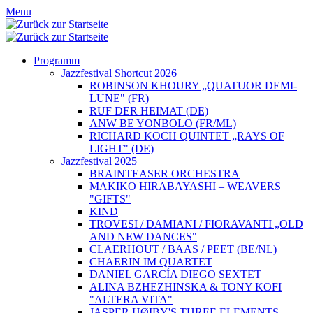
Menu
Programm
Jazzfestival Shortcut 2026
ROBINSON KHOURY „QUATUOR DEMI-
LUNE" (FR)
RUF DER HEIMAT (DE)
ANW BE YONBOLO (FR/ML)
RICHARD KOCH QUINTET „RAYS OF
LIGHT" (DE)
Jazzfestival 2025
BRAINTEASER ORCHESTRA
MAKIKO HIRABAYASHI – WEAVERS
"GIFTS"
KIND
TROVESI / DAMIANI / FIORAVANTI „OLD
AND NEW DANCES"
CLAERHOUT / BAAS / PEET (BE/NL)
CHAERIN IM QUARTET
DANIEL GARCÍA DIEGO SEXTET
ALINA BZHEZHINSKA & TONY KOFI
"ALTERA VITA"
JASPER HØIBY'S THREE ELEMENTS