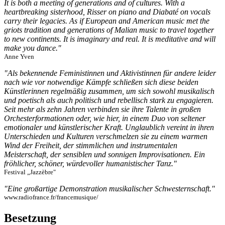
It is both a meeting of generations and of cultures. With a
heartbreaking sisterhood, Risser on piano and Diabaté on vocals
carry their legacies. As if European and American music met the
griots tradition and generations of Malian music to travel together
to new continents. It is imaginary and real. It is meditative and will
make you dance."
Anne Yven
"Als bekennende Feministinnen und Aktivistinnen für andere leider
nach wie vor notwendige Kämpfe schließen sich diese beiden
Künstlerinnen regelmäßig zusammen, um sich sowohl musikalisch
und poetisch als auch politisch und rebellisch stark zu engagieren.
Seit mehr als zehn Jahren verbinden sie ihre Talente in großen
Orchesterformationen oder, wie hier, in einem Duo von seltener
emotionaler und künstlerischer Kraft. Unglaublich vereint in ihren
Unterschieden und Kulturen verschmelzen sie zu einem warmen
Wind der Freiheit, der stimmlichen und instrumentalen
Meisterschaft, der sensiblen und sonnigen Improvisationen. Ein
fröhlicher, schöner, würdevoller humanistischer Tanz."
Festival „Jazzèbre"
"Eine großartige Demonstration musikalischer Schwesternschaft."
www.radiofrance.fr/francemusique/
Besetzung