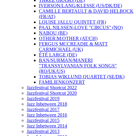
THREE GRAMS (DE)
IVERSON/LANG/KLESSE (US/DK/DE)
CAMILLE BERTAULT & DAVID HELBOCK
(FR/AT)
LOUISE JALLU QUINTET (FR)
PAAL NILSSEN-LOVE "CIRCUS" (NO)
NABOU (BE)
OTHER:M:OTHER (AT/CH)
FERGUS MCCREADIE & MATT
CARMICHAEL (UK)
ÉTÉ LARGE (DE)
BAN/SURMAN/MANERI
"TRANSYLVANIAN FOLK SONGS"
(RO/UK/US)
TOBIAS WIKLUND QUARTET (SE/DK)
FAMILIENKONZERT
Jazzfestival Shortcut 2022
Jazzfestival Shortcut 2020
Jazzfestival 2019
Jazz Inbetween 2018
Jazzfestival 2017
Jazz Inbetween 2016
Jazzfestival 2015
Jazz Inbetween 2014
Jazzfestival 2013