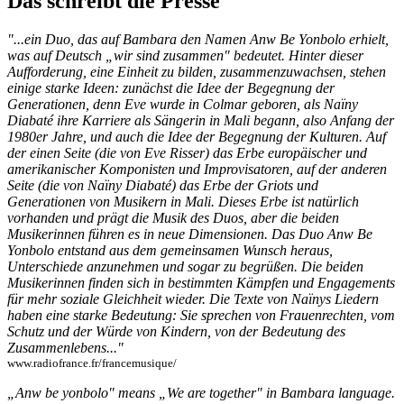
Das schreibt die Presse
"...ein Duo, das auf Bambara den Namen Anw Be Yonbolo erhielt,
was auf Deutsch „wir sind zusammen" bedeutet. Hinter dieser
Aufforderung, eine Einheit zu bilden, zusammenzuwachsen, stehen
einige starke Ideen: zunächst die Idee der Begegnung der
Generationen, denn Eve wurde in Colmar geboren, als Naïny
Diabaté ihre Karriere als Sängerin in Mali begann, also Anfang der
1980er Jahre, und auch die Idee der Begegnung der Kulturen. Auf
der einen Seite (die von Eve Risser) das Erbe europäischer und
amerikanischer Komponisten und Improvisatoren, auf der anderen
Seite (die von Naïny Diabaté) das Erbe der Griots und
Generationen von Musikern in Mali. Dieses Erbe ist natürlich
vorhanden und prägt die Musik des Duos, aber die beiden
Musikerinnen führen es in neue Dimensionen. Das Duo Anw Be
Yonbolo entstand aus dem gemeinsamen Wunsch heraus,
Unterschiede anzunehmen und sogar zu begrüßen. Die beiden
Musikerinnen finden sich in bestimmten Kämpfen und Engagements
für mehr soziale Gleichheit wieder. Die Texte von Naïnys Liedern
haben eine starke Bedeutung: Sie sprechen von Frauenrechten, vom
Schutz und der Würde von Kindern, von der Bedeutung des
Zusammenlebens..."
www.radiofrance.fr/francemusique/
„Anw be yonbolo" means „We are together" in Bambara language.