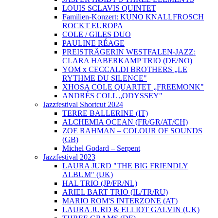
LOUIS SCLAVIS QUINTET
Familien-Konzert: KUNO KNALLFROSCH
ROCKT EUROPA
COLE / GILES DUO
PAULINE RÉAGE
PREISTRÄGERIN WESTFALEN-JAZZ:
CLARA HABERKAMP TRIO (DE/NO)
YOM x CECCALDI BROTHERS „LE
RYTHME DU SILENCE"
XHOSA COLE QUARTET „FREEMONK"
ANDRÉS COLL „ODYSSEY"
Jazzfestival Shortcut 2024
TERRE BALLERINE (IT)
ALCHEMIA OCEAN (FR/GR/AT/CH)
ZOE RAHMAN – COLOUR OF SOUNDS
(GB)
Michel Godard – Serpent
Jazzfestival 2023
LAURA JURD "THE BIG FRIENDLY
ALBUM" (UK)
HAL TRIO (JP/FR/NL)
ARIEL BART TRIO (IL/TR/RU)
MARIO ROM'S INTERZONE (AT)
LAURA JURD & ELLIOT GALVIN (UK)