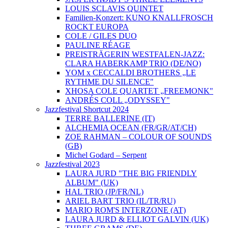
LOUIS SCLAVIS QUINTET
Familien-Konzert: KUNO KNALLFROSCH
ROCKT EUROPA
COLE / GILES DUO
PAULINE RÉAGE
PREISTRÄGERIN WESTFALEN-JAZZ:
CLARA HABERKAMP TRIO (DE/NO)
YOM x CECCALDI BROTHERS „LE
RYTHME DU SILENCE"
XHOSA COLE QUARTET „FREEMONK"
ANDRÉS COLL „ODYSSEY"
Jazzfestival Shortcut 2024
TERRE BALLERINE (IT)
ALCHEMIA OCEAN (FR/GR/AT/CH)
ZOE RAHMAN – COLOUR OF SOUNDS
(GB)
Michel Godard – Serpent
Jazzfestival 2023
LAURA JURD "THE BIG FRIENDLY
ALBUM" (UK)
HAL TRIO (JP/FR/NL)
ARIEL BART TRIO (IL/TR/RU)
MARIO ROM'S INTERZONE (AT)
LAURA JURD & ELLIOT GALVIN (UK)