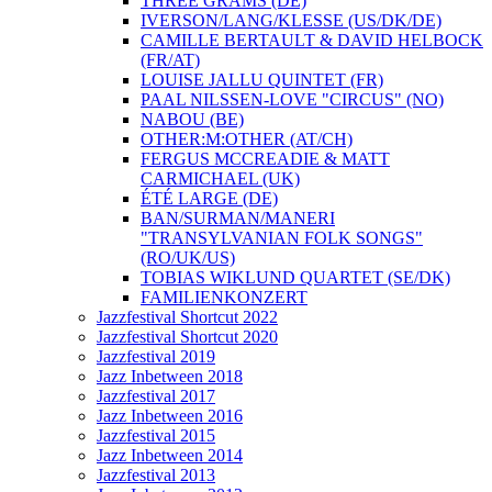
THREE GRAMS (DE)
IVERSON/LANG/KLESSE (US/DK/DE)
CAMILLE BERTAULT & DAVID HELBOCK
(FR/AT)
LOUISE JALLU QUINTET (FR)
PAAL NILSSEN-LOVE "CIRCUS" (NO)
NABOU (BE)
OTHER:M:OTHER (AT/CH)
FERGUS MCCREADIE & MATT
CARMICHAEL (UK)
ÉTÉ LARGE (DE)
BAN/SURMAN/MANERI
"TRANSYLVANIAN FOLK SONGS"
(RO/UK/US)
TOBIAS WIKLUND QUARTET (SE/DK)
FAMILIENKONZERT
Jazzfestival Shortcut 2022
Jazzfestival Shortcut 2020
Jazzfestival 2019
Jazz Inbetween 2018
Jazzfestival 2017
Jazz Inbetween 2016
Jazzfestival 2015
Jazz Inbetween 2014
Jazzfestival 2013