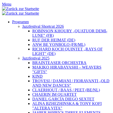
Menu
Programm
Jazzfestival Shortcut 2026
ROBINSON KHOURY „QUATUOR DEMI-
LUNE" (FR)
RUF DER HEIMAT (DE)
ANW BE YONBOLO (FR/ML)
RICHARD KOCH QUINTET „RAYS OF
LIGHT" (DE)
Jazzfestival 2025
BRAINTEASER ORCHESTRA
MAKIKO HIRABAYASHI – WEAVERS
"GIFTS"
KIND
TROVESI / DAMIANI / FIORAVANTI „OLD
AND NEW DANCES"
CLAERHOUT / BAAS / PEET (BE/NL)
CHAERIN IM QUARTET
DANIEL GARCÍA DIEGO SEXTET
ALINA BZHEZHINSKA & TONY KOFI
"ALTERA VITA"
JASPER HØIBY'S THREE ELEMENTS