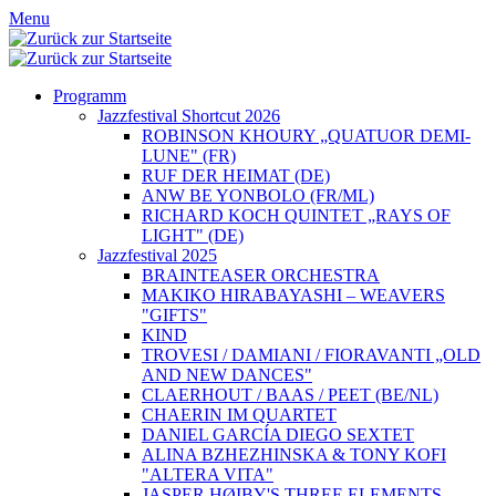
Menu
Programm
Jazzfestival Shortcut 2026
ROBINSON KHOURY „QUATUOR DEMI-
LUNE" (FR)
RUF DER HEIMAT (DE)
ANW BE YONBOLO (FR/ML)
RICHARD KOCH QUINTET „RAYS OF
LIGHT" (DE)
Jazzfestival 2025
BRAINTEASER ORCHESTRA
MAKIKO HIRABAYASHI – WEAVERS
"GIFTS"
KIND
TROVESI / DAMIANI / FIORAVANTI „OLD
AND NEW DANCES"
CLAERHOUT / BAAS / PEET (BE/NL)
CHAERIN IM QUARTET
DANIEL GARCÍA DIEGO SEXTET
ALINA BZHEZHINSKA & TONY KOFI
"ALTERA VITA"
JASPER HØIBY'S THREE ELEMENTS