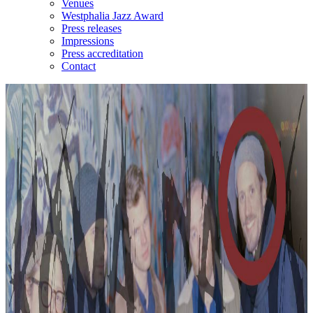
Venues
Westphalia Jazz Award
Press releases
Impressions
Press accreditation
Contact