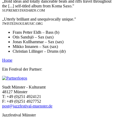
„Bold ideas and totally danceable beats and riffs travel throughout
the [...] self-titled album from Koma Saxo."
SUPREMESTANDARDS.CO
M
„Utterly brilliant and unequivocally unique."
TWISTEDSOULMUSIC.ORG
Frans Petter Eldh – Bass (b)
Otis Sandsjö – Sax (sax)
Jonas Kullhammar – Sax (sax)
Mikko Innanen – Sax (sax)
Christian Lillinger – Drums (dr)
Home
Ein Festival der Partner:
Stadt Münster - Kulturamt
48127 Münster
T:
+49 (0)251 4924121
F:
+49 (0)251 4927752
post@jazzfestival-muenster.de
Jazzfestival Münster