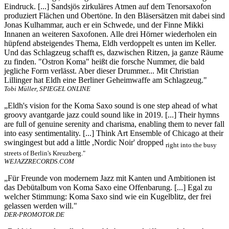
Eindruck. [...] Sandsjös zirkuläres Atmen auf dem Tenorsaxofon
produziert Flächen und Obertöne. In den Bläsersätzen mit dabei sind
Jonas Kulhammar, auch er ein Schwede, und der Finne Mikki
Innanen an weiteren Saxofonen. Alle drei Hörner wiederholen ein
hüpfend absteigendes Thema, Eldh verdoppelt es unten im Keller.
Und das Schlagzeug schafft es, dazwischen Ritzen, ja ganze Räume
zu finden. "Ostron Koma" heißt die forsche Nummer, die bald
jegliche Form verlässt. Aber dieser Drummer... Mit Christian
Lillinger hat Eldh eine Berliner Geheimwaffe am Schlagzeug."
Tobi Müller, SPIEGEL ONLINE
„Eldh's vision for the Koma Saxo sound is one step ahead of what
groovy avantgarde jazz could sound like in 2019. [...] Their hymns
are full of genuine serenity and charisma, enabling them to never fall
into easy sentimentality. [...] Think Art Ensemble of Chicago at their
swingingest but add a little ,Nordic Noir' dropped
right into the busy
streets of Berlin's Kreuzberg."
WEJAZZRECORDS.COM
„Für Freunde von modernem Jazz mit Kanten und Ambitionen ist
das Debütalbum von Koma Saxo eine Offenbarung. [...] Egal zu
welcher Stimmung: Koma Saxo sind wie ein Kugelblitz, der frei
gelassen werden will."
DER-PROMOTOR.DE