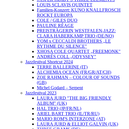
LOUIS SCLAVIS QUINTET
Familien-Konzert: KUNO KNALLFROSCH
ROCKT EUROPA
COLE / GILES DUO
PAULINE RÉAGE
PREISTRÄGERIN WESTFALEN-JAZZ:
CLARA HABERKAMP TRIO (DE/NO)
YOM x CECCALDI BROTHERS „LE
RYTHME DU SILENCE"
XHOSA COLE QUARTET „FREEMONK"
ANDRÉS COLL „ODYSSEY"
Jazzfestival Shortcut 2024
TERRE BALLERINE (IT)
ALCHEMIA OCEAN (FR/GR/AT/CH)
ZOE RAHMAN – COLOUR OF SOUNDS
(GB)
Michel Godard – Serpent
Jazzfestival 2023
LAURA JURD "THE BIG FRIENDLY
ALBUM" (UK)
HAL TRIO (JP/FR/NL)
ARIEL BART TRIO (IL/TR/RU)
MARIO ROM'S INTERZONE (AT)
LAURA JURD & ELLIOT GALVIN (UK)