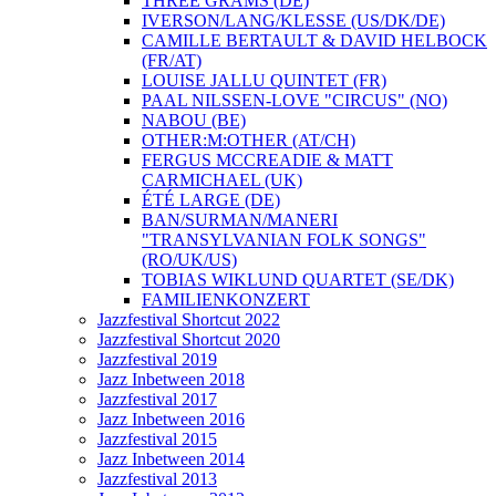
THREE GRAMS (DE)
IVERSON/LANG/KLESSE (US/DK/DE)
CAMILLE BERTAULT & DAVID HELBOCK
(FR/AT)
LOUISE JALLU QUINTET (FR)
PAAL NILSSEN-LOVE "CIRCUS" (NO)
NABOU (BE)
OTHER:M:OTHER (AT/CH)
FERGUS MCCREADIE & MATT
CARMICHAEL (UK)
ÉTÉ LARGE (DE)
BAN/SURMAN/MANERI
"TRANSYLVANIAN FOLK SONGS"
(RO/UK/US)
TOBIAS WIKLUND QUARTET (SE/DK)
FAMILIENKONZERT
Jazzfestival Shortcut 2022
Jazzfestival Shortcut 2020
Jazzfestival 2019
Jazz Inbetween 2018
Jazzfestival 2017
Jazz Inbetween 2016
Jazzfestival 2015
Jazz Inbetween 2014
Jazzfestival 2013