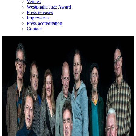
Venues
Westphalia Jazz Award
Press releases
Impressions
Press accreditation
Contact