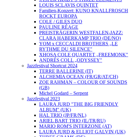
LOUIS SCLAVIS QUINTET
Familien-Konzert: KUNO KNALLFROSCH
ROCKT EUROPA
COLE / GILES DUO
PAULINE RÉAGE
PREISTRÄGERIN WESTFALEN-JAZZ:
CLARA HABERKAMP TRIO (DE/NO)
YOM x CECCALDI BROTHERS „LE
RYTHME DU SILENCE"
XHOSA COLE QUARTET „FREEMONK"
ANDRÉS COLL „ODYSSEY"
Jazzfestival Shortcut 2024
TERRE BALLERINE (IT)
ALCHEMIA OCEAN (FR/GR/AT/CH)
ZOE RAHMAN – COLOUR OF SOUNDS
(GB)
Michel Godard – Serpent
Jazzfestival 2023
LAURA JURD "THE BIG FRIENDLY
ALBUM" (UK)
HAL TRIO (JP/FR/NL)
ARIEL BART TRIO (IL/TR/RU)
MARIO ROM'S INTERZONE (AT)
LAURA JURD & ELLIOT GALVIN (UK)