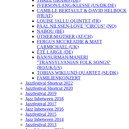
THREE GRAMS (DE)
IVERSON/LANG/KLESSE (US/DK/DE)
CAMILLE BERTAULT & DAVID HELBOCK
(FR/AT)
LOUISE JALLU QUINTET (FR)
PAAL NILSSEN-LOVE "CIRCUS" (NO)
NABOU (BE)
OTHER:M:OTHER (AT/CH)
FERGUS MCCREADIE & MATT
CARMICHAEL (UK)
ÉTÉ LARGE (DE)
BAN/SURMAN/MANERI
"TRANSYLVANIAN FOLK SONGS"
(RO/UK/US)
TOBIAS WIKLUND QUARTET (SE/DK)
FAMILIENKONZERT
Jazzfestival Shortcut 2022
Jazzfestival Shortcut 2020
Jazzfestival 2019
Jazz Inbetween 2018
Jazzfestival 2017
Jazz Inbetween 2016
Jazzfestival 2015
Jazz Inbetween 2014
Jazzfestival 2013