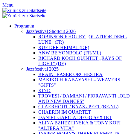
Menu
Programm
Jazzfestival Shortcut 2026
ROBINSON KHOURY „QUATUOR DEMI-
LUNE" (FR)
RUF DER HEIMAT (DE)
ANW BE YONBOLO (FR/ML)
RICHARD KOCH QUINTET „RAYS OF
LIGHT" (DE)
Jazzfestival 2025
BRAINTEASER ORCHESTRA
MAKIKO HIRABAYASHI – WEAVERS
"GIFTS"
KIND
TROVESI / DAMIANI / FIORAVANTI „OLD
AND NEW DANCES"
CLAERHOUT / BAAS / PEET (BE/NL)
CHAERIN IM QUARTET
DANIEL GARCÍA DIEGO SEXTET
ALINA BZHEZHINSKA & TONY KOFI
"ALTERA VITA"
JASPER HØIBY'S THREE ELEMENTS