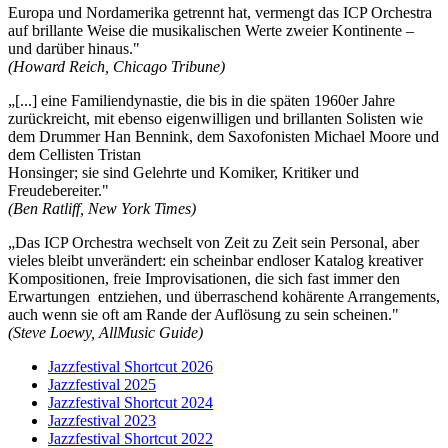
Europa und Nordamerika getrennt hat, vermengt das ICP Orchestra
auf brillante Weise die musikalischen Werte zweier Kontinente –
und darüber hinaus."
(Howard Reich, Chicago Tribune)
„[...] eine Familiendynastie, die bis in die späten 1960er Jahre
zurückreicht, mit ebenso eigenwilligen und brillanten Solisten wie
dem Drummer Han Bennink, dem Saxofonisten Michael Moore und
dem Cellisten Tristan
Honsinger; sie sind Gelehrte und Komiker, Kritiker und
Freudebereiter."
(Ben Ratliff, New York Times)
„Das ICP Orchestra wechselt von Zeit zu Zeit sein Personal, aber
vieles bleibt unverändert: ein scheinbar endloser Katalog kreativer
Kompositionen, freie Improvisationen, die sich fast immer den
Erwartungen entziehen, und überraschend kohärente Arrangements,
auch wenn sie oft am Rande der Auflösung zu sein scheinen."
(Steve Loewy, AllMusic Guide)
Jazzfestival Shortcut 2026
Jazzfestival 2025
Jazzfestival Shortcut 2024
Jazzfestival 2023
Jazzfestival Shortcut 2022