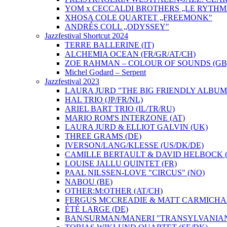
YOM x CECCALDI BROTHERS „LE RYTHM
XHOSA COLE QUARTET „FREEMONK"
ANDRÉS COLL „ODYSSEY"
Jazzfestival Shortcut 2024
TERRE BALLERINE (IT)
ALCHEMIA OCEAN (FR/GR/AT/CH)
ZOE RAHMAN – COLOUR OF SOUNDS (GB
Michel Godard – Serpent
Jazzfestival 2023
LAURA JURD "THE BIG FRIENDLY ALBUM"
HAL TRIO (JP/FR/NL)
ARIEL BART TRIO (IL/TR/RU)
MARIO ROM'S INTERZONE (AT)
LAURA JURD & ELLIOT GALVIN (UK)
THREE GRAMS (DE)
IVERSON/LANG/KLESSE (US/DK/DE)
CAMILLE BERTAULT & DAVID HELBOCK (
LOUISE JALLU QUINTET (FR)
PAAL NILSSEN-LOVE "CIRCUS" (NO)
NABOU (BE)
OTHER:M:OTHER (AT/CH)
FERGUS MCCREADIE & MATT CARMICHAE
ÉTÉ LARGE (DE)
BAN/SURMAN/MANERI "TRANSYLVANIAN 