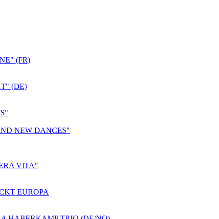
E" (FR)
T" (DE)
S"
 AND NEW DANCES"
ERA VITA"
ROCKT EUROPA
A HABERKAMP TRIO (DE/NO)