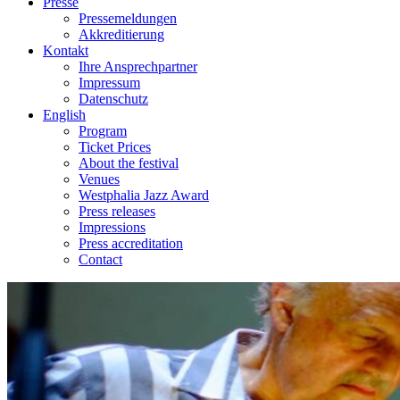
Presse
Pressemeldungen
Akkreditierung
Kontakt
Ihre Ansprechpartner
Impressum
Datenschutz
English
Program
Ticket Prices
About the festival
Venues
Westphalia Jazz Award
Press releases
Impressions
Press accreditation
Contact