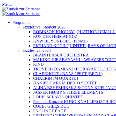
Menu
Programm
Jazzfestival Shortcut 2026
ROBINSON KHOURY „QUATUOR DEMI-LUN
RUF DER HEIMAT (DE)
ANW BE YONBOLO (FR/ML)
RICHARD KOCH QUINTET „RAYS OF LIGH
Jazzfestival 2025
BRAINTEASER ORCHESTRA
MAKIKO HIRABAYASHI – WEAVERS "GIFT
KIND
TROVESI / DAMIANI / FIORAVANTI „OLD
CLAERHOUT / BAAS / PEET (BE/NL)
CHAERIN IM QUARTET
DANIEL GARCÍA DIEGO SEXTET
ALINA BZHEZHINSKA & TONY KOFI "ALT
JASPER HØIBY'S THREE ELEMENTS
LOUIS SCLAVIS QUINTET
Familien-Konzert: KUNO KNALLFROSCH 
COLE / GILES DUO
PAULINE RÉAGE
PREISTRÄGERIN WESTFALEN-JAZZ: CLAR