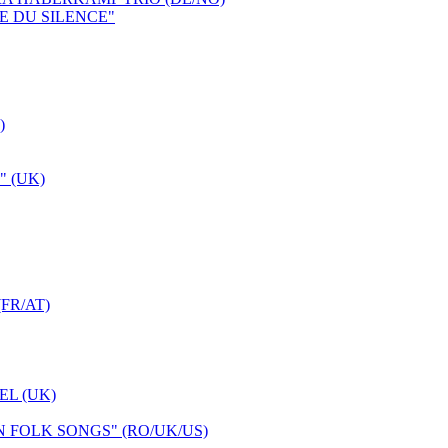
E DU SILENCE"
)
 (UK)
FR/AT)
L (UK)
FOLK SONGS" (RO/UK/US)