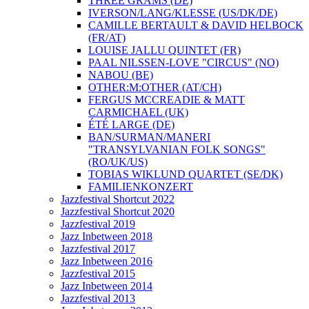
THREE GRAMS (DE)
IVERSON/LANG/KLESSE (US/DK/DE)
CAMILLE BERTAULT & DAVID HELBOCK
(FR/AT)
LOUISE JALLU QUINTET (FR)
PAAL NILSSEN-LOVE "CIRCUS" (NO)
NABOU (BE)
OTHER:M:OTHER (AT/CH)
FERGUS MCCREADIE & MATT
CARMICHAEL (UK)
ÉTÉ LARGE (DE)
BAN/SURMAN/MANERI
"TRANSYLVANIAN FOLK SONGS"
(RO/UK/US)
TOBIAS WIKLUND QUARTET (SE/DK)
FAMILIENKONZERT
Jazzfestival Shortcut 2022
Jazzfestival Shortcut 2020
Jazzfestival 2019
Jazz Inbetween 2018
Jazzfestival 2017
Jazz Inbetween 2016
Jazzfestival 2015
Jazz Inbetween 2014
Jazzfestival 2013