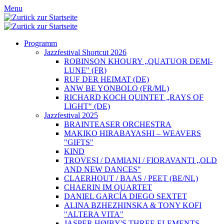
Menu
Programm
Jazzfestival Shortcut 2026
ROBINSON KHOURY „QUATUOR DEMI-
LUNE" (FR)
RUF DER HEIMAT (DE)
ANW BE YONBOLO (FR/ML)
RICHARD KOCH QUINTET „RAYS OF
LIGHT" (DE)
Jazzfestival 2025
BRAINTEASER ORCHESTRA
MAKIKO HIRABAYASHI – WEAVERS
"GIFTS"
KIND
TROVESI / DAMIANI / FIORAVANTI „OLD
AND NEW DANCES"
CLAERHOUT / BAAS / PEET (BE/NL)
CHAERIN IM QUARTET
DANIEL GARCÍA DIEGO SEXTET
ALINA BZHEZHINSKA & TONY KOFI
"ALTERA VITA"
JASPER HØIBY'S THREE ELEMENTS