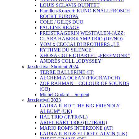
LOUIS SCLAVIS QUINTET
Familien-Konzert: KUNO KNALLFROSCH
ROCKT EUROPA
COLE / GILES DUO
PAULINE RÉAGE
PREISTRÄGERIN WESTFALEN-JAZZ:
CLARA HABERKAMP TRIO (DE/NO)
YOM x CECCALDI BROTHERS „LE
RYTHME DU SILENCE"
XHOSA COLE QUARTET „FREEMONK"
ANDRÉS COLL „ODYSSEY"
Jazzfestival Shortcut 2024
TERRE BALLERINE (IT)
ALCHEMIA OCEAN (FR/GR/AT/CH)
ZOE RAHMAN – COLOUR OF SOUNDS
(GB)
Michel Godard – Serpent
Jazzfestival 2023
LAURA JURD "THE BIG FRIENDLY
ALBUM" (UK)
HAL TRIO (JP/FR/NL)
ARIEL BART TRIO (IL/TR/RU)
MARIO ROM'S INTERZONE (AT)
LAURA JURD & ELLIOT GALVIN (UK)