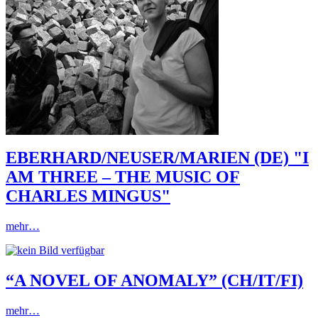
EBERHARD/NEUSER/MARIEN (DE) "I
AM THREE – THE MUSIC OF
CHARLES MINGUS"
mehr…
“A NOVEL OF ANOMALY” (CH/IT/FI)
mehr…