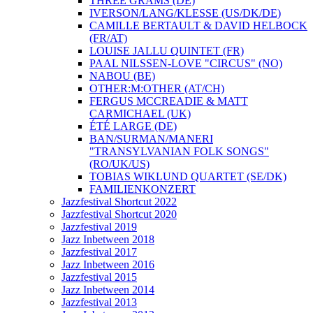
THREE GRAMS (DE)
IVERSON/LANG/KLESSE (US/DK/DE)
CAMILLE BERTAULT & DAVID HELBOCK
(FR/AT)
LOUISE JALLU QUINTET (FR)
PAAL NILSSEN-LOVE "CIRCUS" (NO)
NABOU (BE)
OTHER:M:OTHER (AT/CH)
FERGUS MCCREADIE & MATT
CARMICHAEL (UK)
ÉTÉ LARGE (DE)
BAN/SURMAN/MANERI
"TRANSYLVANIAN FOLK SONGS"
(RO/UK/US)
TOBIAS WIKLUND QUARTET (SE/DK)
FAMILIENKONZERT
Jazzfestival Shortcut 2022
Jazzfestival Shortcut 2020
Jazzfestival 2019
Jazz Inbetween 2018
Jazzfestival 2017
Jazz Inbetween 2016
Jazzfestival 2015
Jazz Inbetween 2014
Jazzfestival 2013