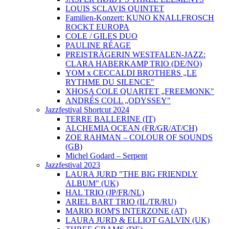
LOUIS SCLAVIS QUINTET
Familien-Konzert: KUNO KNALLFROSCH
ROCKT EUROPA
COLE / GILES DUO
PAULINE RÉAGE
PREISTRÄGERIN WESTFALEN-JAZZ:
CLARA HABERKAMP TRIO (DE/NO)
YOM x CECCALDI BROTHERS „LE
RYTHME DU SILENCE"
XHOSA COLE QUARTET „FREEMONK"
ANDRÉS COLL „ODYSSEY"
Jazzfestival Shortcut 2024
TERRE BALLERINE (IT)
ALCHEMIA OCEAN (FR/GR/AT/CH)
ZOE RAHMAN – COLOUR OF SOUNDS
(GB)
Michel Godard – Serpent
Jazzfestival 2023
LAURA JURD "THE BIG FRIENDLY
ALBUM" (UK)
HAL TRIO (JP/FR/NL)
ARIEL BART TRIO (IL/TR/RU)
MARIO ROM'S INTERZONE (AT)
LAURA JURD & ELLIOT GALVIN (UK)