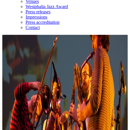
Venues
Westphalia Jazz Award
Press releases
Impressions
Press accreditation
Contact