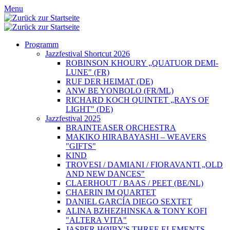
Menu
Programm
Jazzfestival Shortcut 2026
ROBINSON KHOURY „QUATUOR DEMI-
LUNE" (FR)
RUF DER HEIMAT (DE)
ANW BE YONBOLO (FR/ML)
RICHARD KOCH QUINTET „RAYS OF
LIGHT" (DE)
Jazzfestival 2025
BRAINTEASER ORCHESTRA
MAKIKO HIRABAYASHI – WEAVERS
"GIFTS"
KIND
TROVESI / DAMIANI / FIORAVANTI „OLD
AND NEW DANCES"
CLAERHOUT / BAAS / PEET (BE/NL)
CHAERIN IM QUARTET
DANIEL GARCÍA DIEGO SEXTET
ALINA BZHEZHINSKA & TONY KOFI
"ALTERA VITA"
JASPER HØIBY'S THREE ELEMENTS