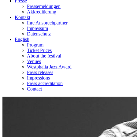
Presse
Pressemeldungen
Akkreditierung
Kontakt
Ihre Ansprechpartner
Impressum
Datenschutz
English
Program
Ticket Prices
About the festival
Venues
Westphalia Jazz Award
Press releases
Impressions
Press accreditation
Contact