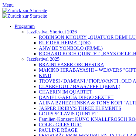
Menu
Programm
Jazzfestival Shortcut 2026
ROBINSON KHOURY „QUATUOR DEMI-LUN
RUF DER HEIMAT (DE)
ANW BE YONBOLO (FR/ML)
RICHARD KOCH QUINTET „RAYS OF LIGH
Jazzfestival 2025
BRAINTEASER ORCHESTRA
MAKIKO HIRABAYASHI – WEAVERS "GIFT
KIND
TROVESI / DAMIANI / FIORAVANTI „OLD
CLAERHOUT / BAAS / PEET (BE/NL)
CHAERIN IM QUARTET
DANIEL GARCÍA DIEGO SEXTET
ALINA BZHEZHINSKA & TONY KOFI "ALT
JASPER HØIBY'S THREE ELEMENTS
LOUIS SCLAVIS QUINTET
Familien-Konzert: KUNO KNALLFROSCH 
COLE / GILES DUO
PAULINE RÉAGE
PREISTRÄGERIN WESTFALEN-JAZZ: CLAR