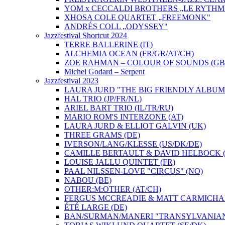
YOM x CECCALDI BROTHERS „LE RYTHM
XHOSA COLE QUARTET „FREEMONK"
ANDRÉS COLL „ODYSSEY"
Jazzfestival Shortcut 2024
TERRE BALLERINE (IT)
ALCHEMIA OCEAN (FR/GR/AT/CH)
ZOE RAHMAN – COLOUR OF SOUNDS (GB
Michel Godard – Serpent
Jazzfestival 2023
LAURA JURD "THE BIG FRIENDLY ALBUM"
HAL TRIO (JP/FR/NL)
ARIEL BART TRIO (IL/TR/RU)
MARIO ROM'S INTERZONE (AT)
LAURA JURD & ELLIOT GALVIN (UK)
THREE GRAMS (DE)
IVERSON/LANG/KLESSE (US/DK/DE)
CAMILLE BERTAULT & DAVID HELBOCK (
LOUISE JALLU QUINTET (FR)
PAAL NILSSEN-LOVE "CIRCUS" (NO)
NABOU (BE)
OTHER:M:OTHER (AT/CH)
FERGUS MCCREADIE & MATT CARMICHAE
ÉTÉ LARGE (DE)
BAN/SURMAN/MANERI "TRANSYLVANIAN 