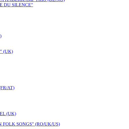
E DU SILENCE"
)
 (UK)
FR/AT)
L (UK)
FOLK SONGS" (RO/UK/US)