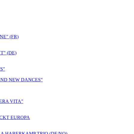
E" (FR)
T" (DE)
S"
 AND NEW DANCES"
ERA VITA"
ROCKT EUROPA
A HABERKAMP TRIO (DE/NO)