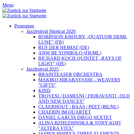
Menu
Programm
Jazzfestival Shortcut 2026
ROBINSON KHOURY „QUATUOR DEMI-
LUNE" (FR)
RUF DER HEIMAT (DE)
ANW BE YONBOLO (FR/ML)
RICHARD KOCH QUINTET „RAYS OF
LIGHT" (DE)
Jazzfestival 2025
BRAINTEASER ORCHESTRA
MAKIKO HIRABAYASHI – WEAVERS
"GIFTS"
KIND
TROVESI / DAMIANI / FIORAVANTI „OLD
AND NEW DANCES"
CLAERHOUT / BAAS / PEET (BE/NL)
CHAERIN IM QUARTET
DANIEL GARCÍA DIEGO SEXTET
ALINA BZHEZHINSKA & TONY KOFI
"ALTERA VITA"
JASPER HØIBY'S THREE ELEMENTS