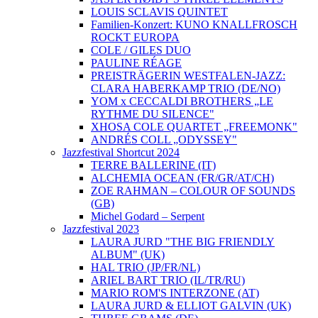
LOUIS SCLAVIS QUINTET
Familien-Konzert: KUNO KNALLFROSCH
ROCKT EUROPA
COLE / GILES DUO
PAULINE RÉAGE
PREISTRÄGERIN WESTFALEN-JAZZ:
CLARA HABERKAMP TRIO (DE/NO)
YOM x CECCALDI BROTHERS „LE
RYTHME DU SILENCE"
XHOSA COLE QUARTET „FREEMONK"
ANDRÉS COLL „ODYSSEY"
Jazzfestival Shortcut 2024
TERRE BALLERINE (IT)
ALCHEMIA OCEAN (FR/GR/AT/CH)
ZOE RAHMAN – COLOUR OF SOUNDS
(GB)
Michel Godard – Serpent
Jazzfestival 2023
LAURA JURD "THE BIG FRIENDLY
ALBUM" (UK)
HAL TRIO (JP/FR/NL)
ARIEL BART TRIO (IL/TR/RU)
MARIO ROM'S INTERZONE (AT)
LAURA JURD & ELLIOT GALVIN (UK)