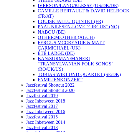
THREE GRAMS (DE)
IVERSON/LANG/KLESSE (US/DK/DE)
CAMILLE BERTAULT & DAVID HELBOCK
(FR/AT)
LOUISE JALLU QUINTET (FR)
PAAL NILSSEN-LOVE "CIRCUS" (NO)
NABOU (BE)
OTHER:M:OTHER (AT/CH)
FERGUS MCCREADIE & MATT
CARMICHAEL (UK)
ÉTÉ LARGE (DE)
BAN/SURMAN/MANERI
"TRANSYLVANIAN FOLK SONGS"
(RO/UK/US)
TOBIAS WIKLUND QUARTET (SE/DK)
FAMILIENKONZERT
Jazzfestival Shortcut 2022
Jazzfestival Shortcut 2020
Jazzfestival 2019
Jazz Inbetween 2018
Jazzfestival 2017
Jazz Inbetween 2016
Jazzfestival 2015
Jazz Inbetween 2014
Jazzfestival 2013