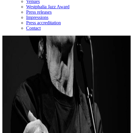
Venues
Westphalia Jazz Award
Press releases
Impressions
Press accreditation
Contact