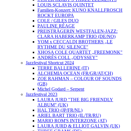
LOUIS SCLAVIS QUINTET
Familien-Konzert: KUNO KNALLFROSCH
ROCKT EUROPA
COLE / GILES DUO
PAULINE RÉAGE
PREISTRÄGERIN WESTFALEN-JAZZ:
CLARA HABERKAMP TRIO (DE/NO)
YOM x CECCALDI BROTHERS „LE
RYTHME DU SILENCE"
XHOSA COLE QUARTET „FREEMONK"
ANDRÉS COLL „ODYSSEY"
Jazzfestival Shortcut 2024
TERRE BALLERINE (IT)
ALCHEMIA OCEAN (FR/GR/AT/CH)
ZOE RAHMAN – COLOUR OF SOUNDS
(GB)
Michel Godard – Serpent
Jazzfestival 2023
LAURA JURD "THE BIG FRIENDLY
ALBUM" (UK)
HAL TRIO (JP/FR/NL)
ARIEL BART TRIO (IL/TR/RU)
MARIO ROM'S INTERZONE (AT)
LAURA JURD & ELLIOT GALVIN (UK)