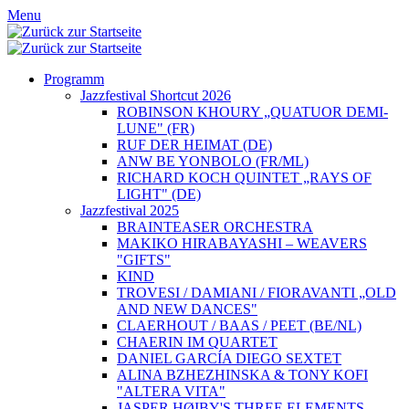
Menu
Programm
Jazzfestival Shortcut 2026
ROBINSON KHOURY „QUATUOR DEMI-
LUNE" (FR)
RUF DER HEIMAT (DE)
ANW BE YONBOLO (FR/ML)
RICHARD KOCH QUINTET „RAYS OF
LIGHT" (DE)
Jazzfestival 2025
BRAINTEASER ORCHESTRA
MAKIKO HIRABAYASHI – WEAVERS
"GIFTS"
KIND
TROVESI / DAMIANI / FIORAVANTI „OLD
AND NEW DANCES"
CLAERHOUT / BAAS / PEET (BE/NL)
CHAERIN IM QUARTET
DANIEL GARCÍA DIEGO SEXTET
ALINA BZHEZHINSKA & TONY KOFI
"ALTERA VITA"
JASPER HØIBY'S THREE ELEMENTS