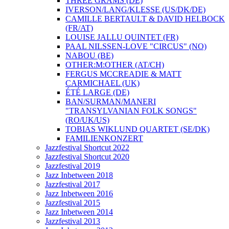
THREE GRAMS (DE)
IVERSON/LANG/KLESSE (US/DK/DE)
CAMILLE BERTAULT & DAVID HELBOCK
(FR/AT)
LOUISE JALLU QUINTET (FR)
PAAL NILSSEN-LOVE "CIRCUS" (NO)
NABOU (BE)
OTHER:M:OTHER (AT/CH)
FERGUS MCCREADIE & MATT
CARMICHAEL (UK)
ÉTÉ LARGE (DE)
BAN/SURMAN/MANERI
"TRANSYLVANIAN FOLK SONGS"
(RO/UK/US)
TOBIAS WIKLUND QUARTET (SE/DK)
FAMILIENKONZERT
Jazzfestival Shortcut 2022
Jazzfestival Shortcut 2020
Jazzfestival 2019
Jazz Inbetween 2018
Jazzfestival 2017
Jazz Inbetween 2016
Jazzfestival 2015
Jazz Inbetween 2014
Jazzfestival 2013