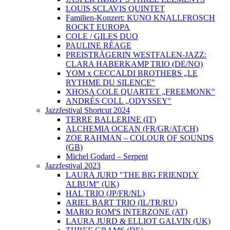
LOUIS SCLAVIS QUINTET
Familien-Konzert: KUNO KNALLFROSCH
ROCKT EUROPA
COLE / GILES DUO
PAULINE RÉAGE
PREISTRÄGERIN WESTFALEN-JAZZ:
CLARA HABERKAMP TRIO (DE/NO)
YOM x CECCALDI BROTHERS „LE
RYTHME DU SILENCE"
XHOSA COLE QUARTET „FREEMONK"
ANDRÉS COLL „ODYSSEY"
Jazzfestival Shortcut 2024
TERRE BALLERINE (IT)
ALCHEMIA OCEAN (FR/GR/AT/CH)
ZOE RAHMAN – COLOUR OF SOUNDS
(GB)
Michel Godard – Serpent
Jazzfestival 2023
LAURA JURD "THE BIG FRIENDLY
ALBUM" (UK)
HAL TRIO (JP/FR/NL)
ARIEL BART TRIO (IL/TR/RU)
MARIO ROM'S INTERZONE (AT)
LAURA JURD & ELLIOT GALVIN (UK)