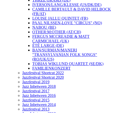
THREE GRAMS (DE)
IVERSON/LANG/KLESSE (US/DK/DE)
CAMILLE BERTAULT & DAVID HELBOCK
(FR/AT)
LOUISE JALLU QUINTET (FR)
PAAL NILSSEN-LOVE "CIRCUS" (NO)
NABOU (BE)
OTHER:M:OTHER (AT/CH)
FERGUS MCCREADIE & MATT
CARMICHAEL (UK)
ÉTÉ LARGE (DE)
BAN/SURMAN/MANERI
"TRANSYLVANIAN FOLK SONGS"
(RO/UK/US)
TOBIAS WIKLUND QUARTET (SE/DK)
FAMILIENKONZERT
Jazzfestival Shortcut 2022
Jazzfestival Shortcut 2020
Jazzfestival 2019
Jazz Inbetween 2018
Jazzfestival 2017
Jazz Inbetween 2016
Jazzfestival 2015
Jazz Inbetween 2014
Jazzfestival 2013