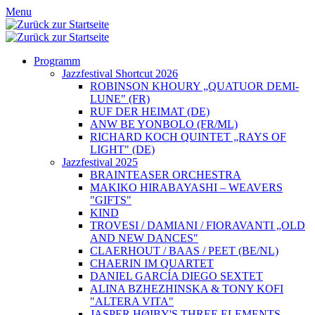
Menu
Programm
Jazzfestival Shortcut 2026
ROBINSON KHOURY „QUATUOR DEMI-
LUNE" (FR)
RUF DER HEIMAT (DE)
ANW BE YONBOLO (FR/ML)
RICHARD KOCH QUINTET „RAYS OF
LIGHT" (DE)
Jazzfestival 2025
BRAINTEASER ORCHESTRA
MAKIKO HIRABAYASHI – WEAVERS
"GIFTS"
KIND
TROVESI / DAMIANI / FIORAVANTI „OLD
AND NEW DANCES"
CLAERHOUT / BAAS / PEET (BE/NL)
CHAERIN IM QUARTET
DANIEL GARCÍA DIEGO SEXTET
ALINA BZHEZHINSKA & TONY KOFI
"ALTERA VITA"
JASPER HØIBY'S THREE ELEMENTS