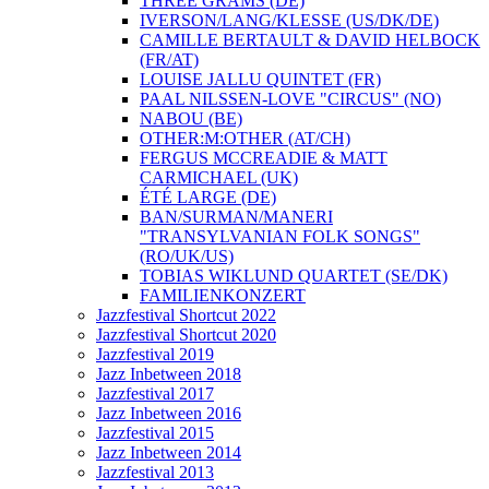
THREE GRAMS (DE)
IVERSON/LANG/KLESSE (US/DK/DE)
CAMILLE BERTAULT & DAVID HELBOCK
(FR/AT)
LOUISE JALLU QUINTET (FR)
PAAL NILSSEN-LOVE "CIRCUS" (NO)
NABOU (BE)
OTHER:M:OTHER (AT/CH)
FERGUS MCCREADIE & MATT
CARMICHAEL (UK)
ÉTÉ LARGE (DE)
BAN/SURMAN/MANERI
"TRANSYLVANIAN FOLK SONGS"
(RO/UK/US)
TOBIAS WIKLUND QUARTET (SE/DK)
FAMILIENKONZERT
Jazzfestival Shortcut 2022
Jazzfestival Shortcut 2020
Jazzfestival 2019
Jazz Inbetween 2018
Jazzfestival 2017
Jazz Inbetween 2016
Jazzfestival 2015
Jazz Inbetween 2014
Jazzfestival 2013