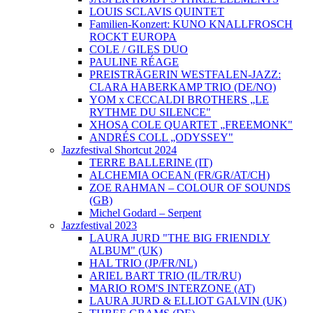
LOUIS SCLAVIS QUINTET
Familien-Konzert: KUNO KNALLFROSCH
ROCKT EUROPA
COLE / GILES DUO
PAULINE RÉAGE
PREISTRÄGERIN WESTFALEN-JAZZ:
CLARA HABERKAMP TRIO (DE/NO)
YOM x CECCALDI BROTHERS „LE
RYTHME DU SILENCE"
XHOSA COLE QUARTET „FREEMONK"
ANDRÉS COLL „ODYSSEY"
Jazzfestival Shortcut 2024
TERRE BALLERINE (IT)
ALCHEMIA OCEAN (FR/GR/AT/CH)
ZOE RAHMAN – COLOUR OF SOUNDS
(GB)
Michel Godard – Serpent
Jazzfestival 2023
LAURA JURD "THE BIG FRIENDLY
ALBUM" (UK)
HAL TRIO (JP/FR/NL)
ARIEL BART TRIO (IL/TR/RU)
MARIO ROM'S INTERZONE (AT)
LAURA JURD & ELLIOT GALVIN (UK)