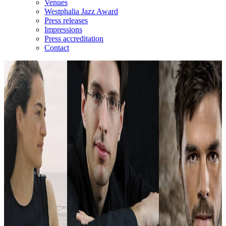
Venues
Westphalia Jazz Award
Press releases
Impressions
Press accreditation
Contact