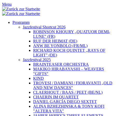
Menu
Programm
Jazzfestival Shortcut 2026
ROBINSON KHOURY „QUATUOR DEMI-
LUNE" (FR)
RUF DER HEIMAT (DE)
ANW BE YONBOLO (FR/ML)
RICHARD KOCH QUINTET „RAYS OF
LIGHT" (DE)
Jazzfestival 2025
BRAINTEASER ORCHESTRA
MAKIKO HIRABAYASHI – WEAVERS
"GIFTS"
KIND
TROVESI / DAMIANI / FIORAVANTI „OLD
AND NEW DANCES"
CLAERHOUT / BAAS / PEET (BE/NL)
CHAERIN IM QUARTET
DANIEL GARCÍA DIEGO SEXTET
ALINA BZHEZHINSKA & TONY KOFI
"ALTERA VITA"
JASPER HØIBY'S THREE ELEMENTS