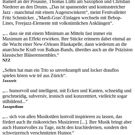
Bamert an der Posaune, Thomas Lüthi am Saxophon und Christian
Niederer an den Drums. „Das ist spannender und kontrastreicher
Jazz - manchmal mit einem Augenzwinkern“, meint Festivalleiter
Fritz Schmücker. „'Mardi-Gras'-Einlagen wechseln mit Bebop-
Lines, Freejazz-Elemente mit volkstümlichen Anklängen“.
„... dass sie mit einem Minimum an Mitteln fast immer ein
Maximum an Effekt erwirken. Ihre Stücke erinnern dabei einmal an
die Wucht einer New-Orleans Blaskapelle, dann wiederum an die
anarchische Kraft von Balkan-Bands, überdies auch an die Präzision
klassischer Bläserensembles.“
NZZ
„Selten hat man ein Trio so unverkrampft und locker drauflos
spielen hören wie tré aus Zürich“.
Jazzzeit
„... humorvoll und intelligent, mit Ecken und Kanten, schneidig und
geschmeidig, subversiv, ironisch und konzentriert, vielleicht sogar
stilbildend...“
Jazzpodium
„... sich von allen Musikstilen lustvoll inspirieren zu lassen, das
fördert auch ihr risikoreiches Musizieren [...]. Ihre Musik bringt aber
auch Humorvolles zu Tage, nicht den krachledernen, sondern den
schweizerisch verschmitzten Humor.“