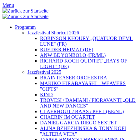
Menu
Programm
Jazzfestival Shortcut 2026
ROBINSON KHOURY „QUATUOR DEMI-
LUNE" (FR)
RUF DER HEIMAT (DE)
ANW BE YONBOLO (FR/ML)
RICHARD KOCH QUINTET „RAYS OF
LIGHT" (DE)
Jazzfestival 2025
BRAINTEASER ORCHESTRA
MAKIKO HIRABAYASHI – WEAVERS
"GIFTS"
KIND
TROVESI / DAMIANI / FIORAVANTI „OLD
AND NEW DANCES"
CLAERHOUT / BAAS / PEET (BE/NL)
CHAERIN IM QUARTET
DANIEL GARCÍA DIEGO SEXTET
ALINA BZHEZHINSKA & TONY KOFI
"ALTERA VITA"
JASPER HØIBY'S THREE ELEMENTS