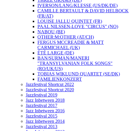
THREE GRAMS (DE)
IVERSON/LANG/KLESSE (US/DK/DE)
CAMILLE BERTAULT & DAVID HELBOCK
(FR/AT)
LOUISE JALLU QUINTET (FR)
PAAL NILSSEN-LOVE "CIRCUS" (NO)
NABOU (BE)
OTHER:M:OTHER (AT/CH)
FERGUS MCCREADIE & MATT
CARMICHAEL (UK)
ÉTÉ LARGE (DE)
BAN/SURMAN/MANERI
"TRANSYLVANIAN FOLK SONGS"
(RO/UK/US)
TOBIAS WIKLUND QUARTET (SE/DK)
FAMILIENKONZERT
Jazzfestival Shortcut 2022
Jazzfestival Shortcut 2020
Jazzfestival 2019
Jazz Inbetween 2018
Jazzfestival 2017
Jazz Inbetween 2016
Jazzfestival 2015
Jazz Inbetween 2014
Jazzfestival 2013