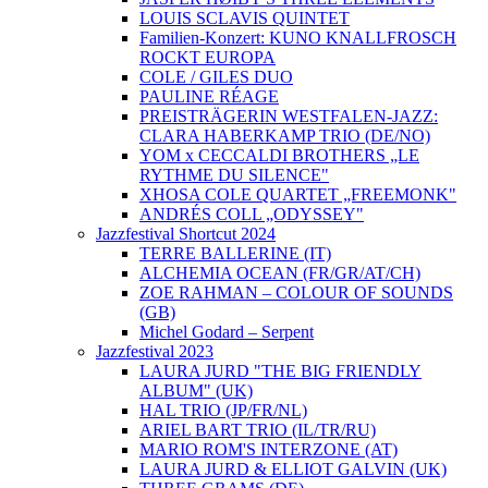
LOUIS SCLAVIS QUINTET
Familien-Konzert: KUNO KNALLFROSCH
ROCKT EUROPA
COLE / GILES DUO
PAULINE RÉAGE
PREISTRÄGERIN WESTFALEN-JAZZ:
CLARA HABERKAMP TRIO (DE/NO)
YOM x CECCALDI BROTHERS „LE
RYTHME DU SILENCE"
XHOSA COLE QUARTET „FREEMONK"
ANDRÉS COLL „ODYSSEY"
Jazzfestival Shortcut 2024
TERRE BALLERINE (IT)
ALCHEMIA OCEAN (FR/GR/AT/CH)
ZOE RAHMAN – COLOUR OF SOUNDS
(GB)
Michel Godard – Serpent
Jazzfestival 2023
LAURA JURD "THE BIG FRIENDLY
ALBUM" (UK)
HAL TRIO (JP/FR/NL)
ARIEL BART TRIO (IL/TR/RU)
MARIO ROM'S INTERZONE (AT)
LAURA JURD & ELLIOT GALVIN (UK)