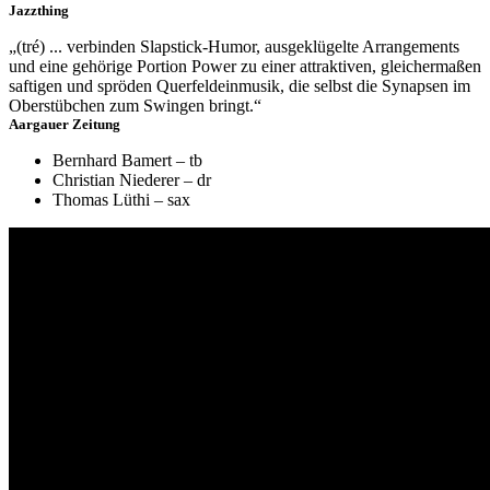
Jazzthing
„(tré) ... verbinden Slapstick-Humor, ausgeklügelte Arrangements
und eine gehörige Portion Power zu einer attraktiven, gleichermaßen
saftigen und spröden Querfeldeinmusik, die selbst die Synapsen im
Oberstübchen zum Swingen bringt.“
Aargauer Zeitung
Bernhard Bamert – tb
Christian Niederer – dr
Thomas Lüthi – sax